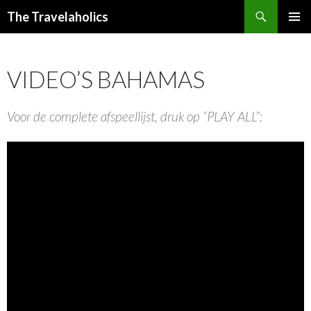
Zoeken
The Travelaholics
SPRING
PRIMAI
NAAR
MENU
INHOUD
VIDEO’S BAHAMAS
Voor de complete afspeellijst, druk op “PLAY ALL”: