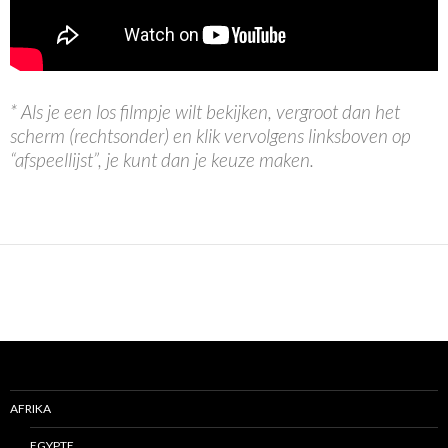
* Als je een los filmpje wilt bekijken, vergroot dan het
scherm (rechtsonder) en klik vervolgens linksboven op
“afspeellijst”, je kunt dan je keuze maken.
AFRIKA
EGYPTE