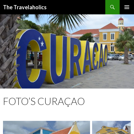
Zoeken
The Travelaholics
SPRING
PRIMAI
NAAR
MENU
INHOUD
FOTO’S CURAÇAO