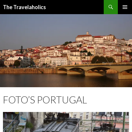
Zoeken
The Travelaholics
SPRING
PRIMAI
NAAR
MENU
INHOUD
FOTO’S PORTUGAL