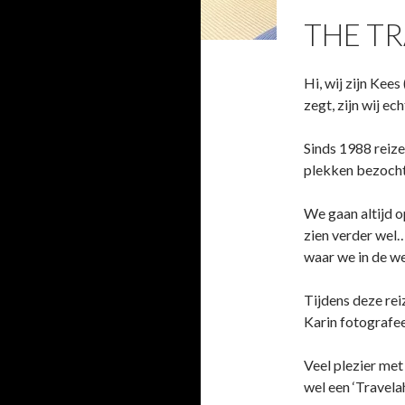
THE T
Hi, wij zijn Kees
zegt, zijn wij ec
Sinds 1988 reiz
plekken bezoch
We gaan altijd o
zien verder wel…
waar we in de w
Tijdens deze rei
Karin fotografee
Veel plezier met
wel een ‘Travelah