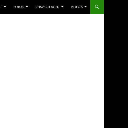
HT
FOTO’S
REISVERSLAGEN
VIDEO’S