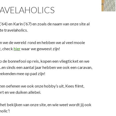
RAVELAHOLICS
 (’64) en Karin (’67) en zoals de naam van onze site al
hte travelaholics.
en we de wereld rond en hebben we al veel mooie
t, check
hier
waar we geweest zijn!
p de bonnefooi op reis, kopen een vliegticket en we
.en sinds een aantal jaar hebben we ook een caravan,
eekenden mee op pad zijn!
zen oefenen we ook onze hobby’s uit, Kees filmt,
rt en we duiken allebei.
 het bekijken van onze site, en wie weet wordt jij ook
olic’!