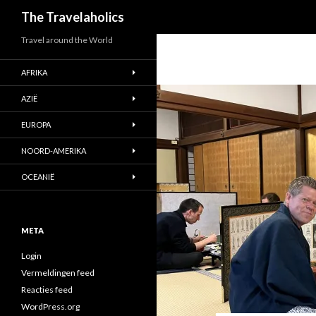
Zoeken
The Travelaholics
Travel around the World
AFRIKA
AZIË
EUROPA
NOORD-AMERIKA
OCEANIË
META
Login
Vermeldingen feed
Reacties feed
WordPress.org