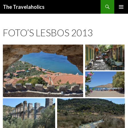
Zoeken
The Travelaholics
SPRING
PRIMAI
NAAR
MENU
INHOUD
FOTO’S LESBOS 2013