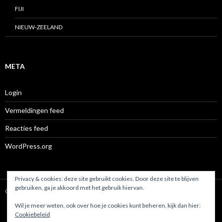
FIJI
NIEUW-ZEELAND
META
Login
Vermeldingen feed
Reacties feed
WordPress.org
Privacy & cookies: deze site gebruikt cookies. Door deze site te blijven
gebruiken, ga je akkoord met het gebruik hiervan.
Ondersteund door WordPress
Wil je meer weten, ook over hoe je cookies kunt beheren, kijk dan hier:
Cookiebeleid