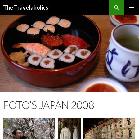
Zoeken
The Travelaholics
SPRING
PRIMAI
NAAR
MENU
INHOUD
FOTO’S JAPAN 2008