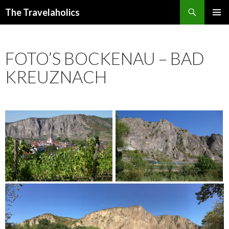
Zoeken
The Travelaholics
SPRING
PRIMAI
NAAR
MENU
INHOUD
FOTO’S BOCKENAU – BAD
KREUZNACH