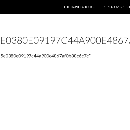
SPRING NAAR INHOUD
THE TRAVELAHOLICS
REIZEN OVERZIC
5E0380E09197C44A900E486
025e0380e09197c44a900e4867af0b88c6c7c”