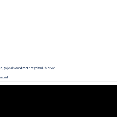
en, ga je akkoord met het gebruik hiervan.
beleid