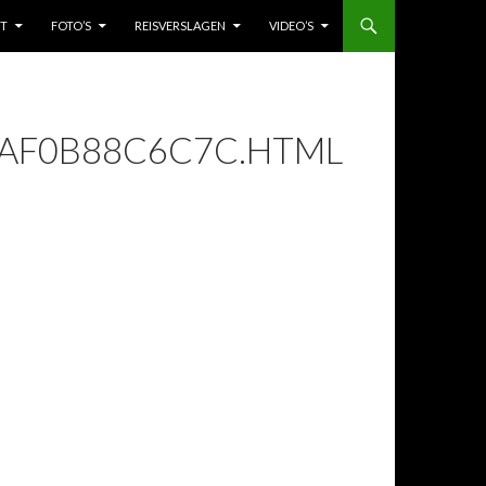
HT
FOTO’S
REISVERSLAGEN
VIDEO’S
7AF0B88C6C7C.HTML