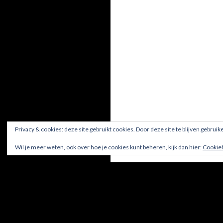
Privacy & cookies: deze site gebruikt cookies. Door deze site te blijven gebruik
Wil je meer weten, ook over hoe je cookies kunt beheren, kijk dan hier:
Cookie
Ondersteund door WordPress