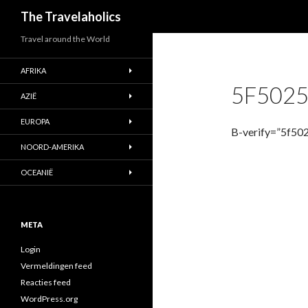
Zoeken
The Travelaholics
Travel around the World
AFRIKA
5F502
AZIË
EUROPA
B-verify=”5f5
NOORD-AMERIKA
OCEANIË
META
Login
Vermeldingen feed
Reacties feed
WordPress.org